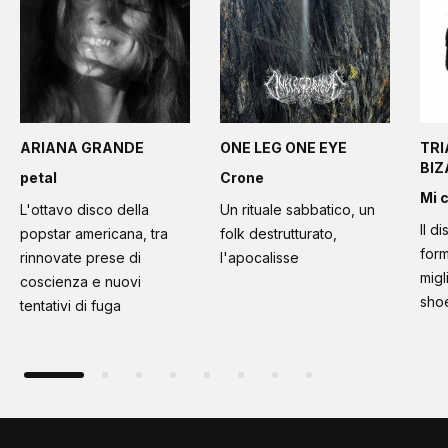
ARIANA GRANDE
ONE LEG ONE EYE
TRI
BI
petal
Crone
Mi 
L'ottavo disco della
Un rituale sabbatico, un
Il d
popstar americana, tra
folk destrutturato,
form
rinnovate prese di
l'apocalisse
migl
coscienza e nuovi
sho
tentativi di fuga