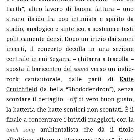
Earth”, altro lavoro di buona fattura – uno
strano ibrido fra pop intimista e spirito da
stadio, analogico e sintetico, a sostenere testi
politicamente densi. Dopo un inizio dai suoni
incerti, il concerto decolla in una sezione
centrale in cui Segarra – chitarra a tracolla –
sposta il baricentro del
verso un indie-
sound
rock cantautorale, dalle parti di
Katie
Crutchfield
(la bella “Rhododendron”), senza
scordare il dettaglio –
di vero buon gusto,
riff
la batteria che batte sentieri non scontati. È il
finale a concentrare i brividi maggiori, con la
ambientalista che dà il titolo
torch song
all’ultimo album e “Rosemary Tears”. È qui