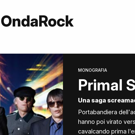
u OndaRock
MONOGRAFIA
Primal 
Una saga screama
Portabandiera dell'ac
hanno poi virato ver
cavalcando prima l'er