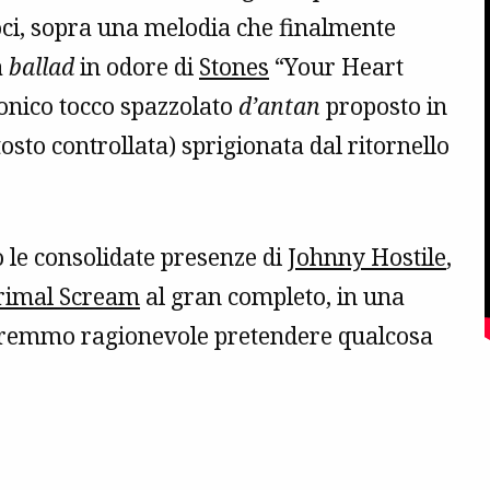
voci, sopra una melodia che finalmente
a
ballad
in odore di
Stones
“Your Heart
onico tocco spazzolato
d’antan
proposto in
sto controllata) sprigionata dal ritornello
o le consolidate presenze di
Johnny Hostile
,
rimal Scream
al gran completo, in una
overemmo ragionevole pretendere qualcosa