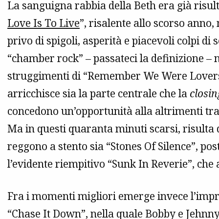
La sanguigna rabbia della Beth era già risulta
Love Is To Live
”, risalente allo scorso anno
privo di spigoli, asperità e piacevoli colpi 
“chamber rock” – passateci la definizione – ne
struggimenti di “Remember We Were Lovers”
arricchisce sia la parte centrale che la
closin
concedono un’opportunità alla altrimenti tr
Ma in questi quaranta minuti scarsi, risulta 
reggono a stento sia “Stones Of Silence”, pos
l’evidente riempitivo “Sunk In Reverie”, che 
Fra i momenti migliori emerge invece l’imp
“Chase It Down”, nella quale Bobby e Jehnny