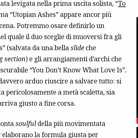
ta levigata nella prima uscita solista, “
To
, ma “Utopian Ashes” appare ancor più
di scena. Potremmo osare definirlo un
l quale il duo sceglie di muoversi fra gli
 (salvata da una bella
slide
che
g section
) e gli arrangiamenti d’archi che
ascurabile “You Don’t Know What Love Is”.
davvero arduo riuscire a salvare tutto: si
ta pericolosamente a metà scaletta, sia
arriva giusto a fine corsa.
ronta
soulful
della più movimentata
 elaborano la formula giusta per