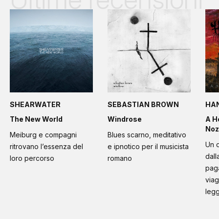
SHEARWATER
SEBASTIAN BROWN
HA
The New World
Windrose
A H
Noz
Meiburg e compagni
Blues scarno, meditativo
Un d
ritrovano l’essenza del
e ipnotico per il musicista
dall
loro percorso
romano
paga
viag
leg