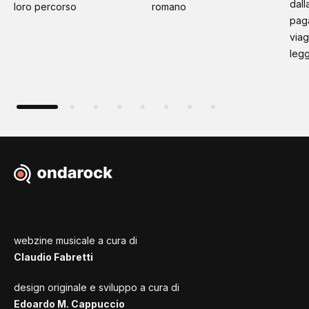
dall
loro percorso
romano
paga
viag
leg
webzine musicale a cura di
Claudio Fabretti
design originale e sviluppo a cura di
Edoardo M. Cappuccio