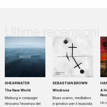
Ultime recensioni
SHEARWATER
SEBASTIAN BROWN
HA
The New World
Windrose
A H
Noz
Meiburg e compagni
Blues scarno, meditativo
Un d
ritrovano l’essenza del
e ipnotico per il musicista