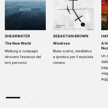
SHEARWATER
SEBASTIAN BROWN
HA
The New World
Windrose
A H
Noz
Meiburg e compagni
Blues scarno, meditativo
Un d
ritrovano l’essenza del
e ipnotico per il musicista
dall
loro percorso
romano
paga
viag
leg