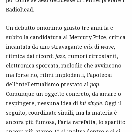
po’ come se Seal decidesse di reinterpretare i
Radiohead
.
Un debutto omonimo giusto tre anni fa e
subito la candidatura al Mercury Prize, critica
incantata da uno stravagante
mix
di
wave
,
ritmica dai ricordi
jazz
, rumori circostanti,
elettronica sporcata, melodie che avvincono
ma forse no, ritmi implodenti, l’apoteosi
dell’intellettualismo prestato al
pop
.
Comunque un oggetto concreto, da amare o
respingere, nessuna idea di
hit single
. Oggi il
seguito, coordinate simili, ma la materia è
ancora più fumosa, l’aria rarefatta, lo spartito
ancora più etereo. Ci si inoltra dentro e ci si