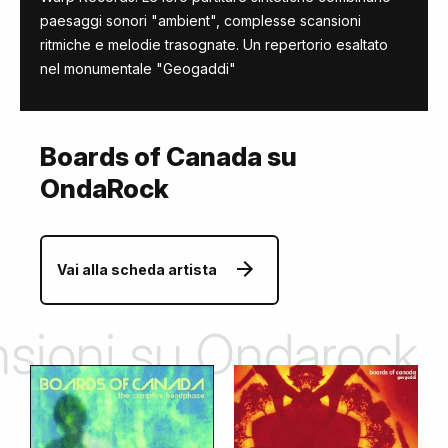
paesaggi sonori "ambient", complesse scansioni
ritmiche e melodie trasognate. Un repertorio esaltato
nel monumentale "Geogaddi"
Boards of Canada su
OndaRock
Vai alla scheda artista
ensioni su Ondarock