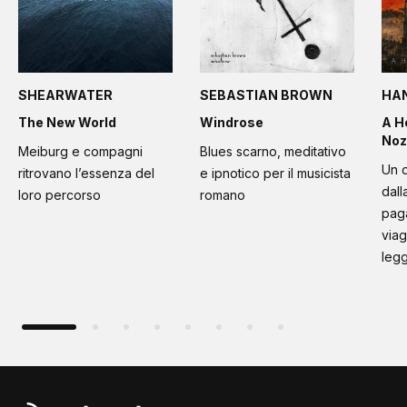
SHEARWATER
SEBASTIAN BROWN
HA
The New World
Windrose
A H
Noz
Meiburg e compagni
Blues scarno, meditativo
Un d
ritrovano l’essenza del
e ipnotico per il musicista
dall
loro percorso
romano
paga
viag
leg