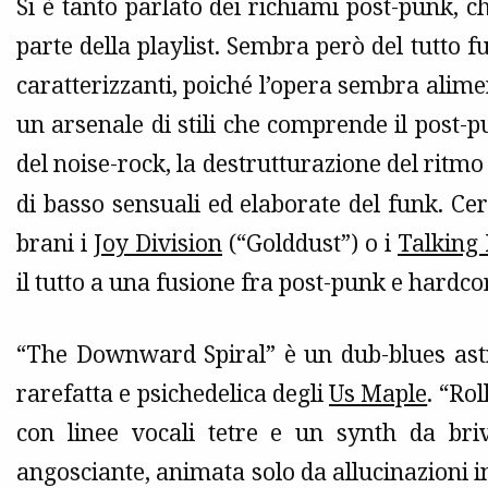
Si è tanto parlato dei richiami post-punk, 
parte della playlist. Sembra però del tutto f
caratterizzanti, poiché l’opera sembra alime
un arsenale di stili che comprende il post-
del noise-rock, la destrutturazione del ritmo
di basso sensuali ed elaborate del funk. Cer
brani i
Joy Division
(“Golddust”) o i
Talking
il tutto a una fusione fra post-punk e hardco
“The Downward Spiral” è un dub-blues astr
rarefatta e psichedelica degli
Us Maple
. “Ro
con linee vocali tetre e un synth da br
angosciante, animata solo da allucinazioni in