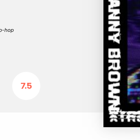
ip-hop
7.5