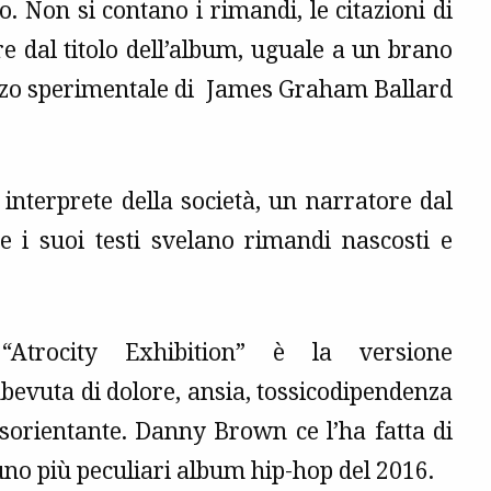
. Non si contano i rimandi, le citazioni di
ire dal titolo dell’album, uguale a un brano
anzo sperimentale di James Graham Ballard
nterprete della società, un narratore dal
e i suoi testi svelano rimandi nascosti e
 “Atrocity Exhibition” è la versione
mbevuta di dolore, ansia, tossicodipendenza
isorientante. Danny Brown ce l’ha fatta di
no più peculiari album hip-hop del 2016.