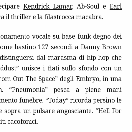
tecipare
Kendrick Lamar
, Ab-Soul e
Earl
 il thriller e la filastrocca macabra.
mpionamento vocale su base funk degno dei
 come bastino 127 secondi a Danny Brown
 distinguersi dal marasma di hip-hop che
ddust” unisce i fiati sullo sfondo con un
From Out The Space” degli Embryo, in una
lbum. “Pneumonia” pesca a piene mani
amento funebre. “Today” ricorda persino le
te sopra un pulsare angosciante. “Hell For
iti cacofonici.