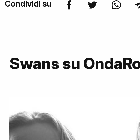
Condividi su
Swans su OndaR