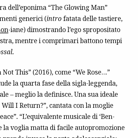
’ora dell’eponima “The Glowing Man”
menti generici (
intro
fatata delle tastiere,
son
-iane) dimostrando l’ego spropositato
hestra, mentre i comprimari battono tempi
ssal
.
m Not This” (2016), come “We Rose…”
ude la quarta fase della sigla-leggenda,
le – meglio la definisce. Una sua ideale
Will I Return?”, cantata con la moglie
Peace”. “L’equivalente musicale di ‘Ben-
e la voglia matta di facile autopromozione