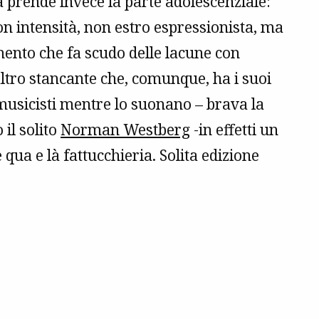
a prende invece la parte adolescenziale:
n intensità, non estro espressionista, ma
amento che fa scudo delle lacune con
altro stancante che, comunque, ha i suoi
 musicisti mentre lo suonano – brava la
il solito
Norman Westberg
-in effetti un
qua e là fattucchieria. Solita edizione