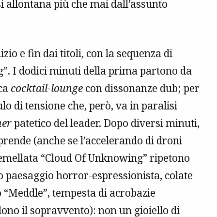
i allontana più che mai dall’assunto
o e fin dai titoli, con la sequenza di
”. I dodici minuti della prima partono da
ica
cocktail-lounge
con dissonanze dub; per
o di tensione che, però, va in paralisi
ner
patetico del leader. Dopo diversi minuti,
riprende (anche se l’accelerando di droni
 gemellata “Cloud Of Unknowing” ripetono
to paesaggio horror-espressionista, colate
 “Meddle”, tempesta di acrobazie
dono il sopravvento): non un gioiello di