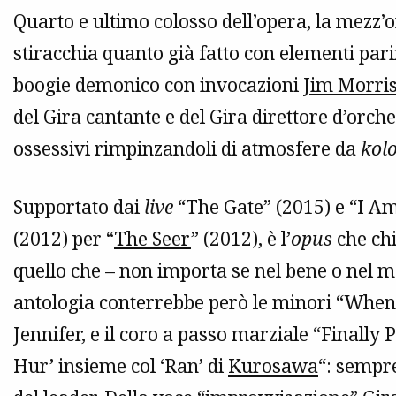
Quarto e ultimo colosso dell’opera, la mezz
stiracchia quanto già fatto con elementi pari
boogie demonico con invocazioni
Jim Morri
del Gira cantante e del Gira direttore d’orc
ossessivi rimpinzandoli di atmosfere da
kolo
Supportato dai
live
“The Gate” (2015) e “I A
(2012) per “
The Seer
” (2012), è l’
opus
che chi
quello che – non importa se nel bene o nel ma
antologia conterrebbe però le minori “When 
Jennifer, e il coro a passo marziale “Finally 
Hur’ insieme col ‘Ran’ di
Kurosawa
“: sempr