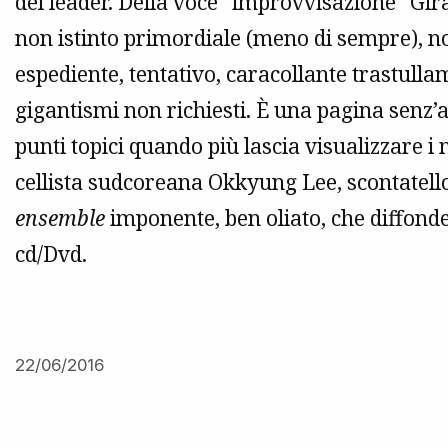
del leader. Della voce “improvvisazione” Gir
non istinto primordiale (meno di sempre), no
espediente, tentativo, caracollante trastull
gigantismi non richiesti. È una pagina senz’
punti topici quando più lascia visualizzare i
cellista sudcoreana Okkyung Lee, scontatello 
ensemble
imponente, ben oliato, che diffonde 
cd/Dvd.
22/06/2016