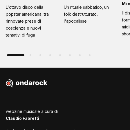
Mi 
L'ottavo disco della
Un rituale sabbatico, un
Il d
popstar americana, tra
folk destrutturato,
form
rinnovate prese di
l'apocalisse
migl
coscienza e nuovi
sho
tentativi di fuga
webzine musicale a cura di
Claudio Fabretti