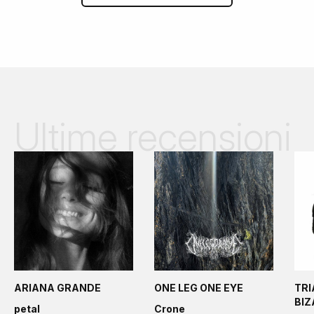
Ultime recensioni
ARIANA GRANDE
ONE LEG ONE EYE
TRI
BI
petal
Crone