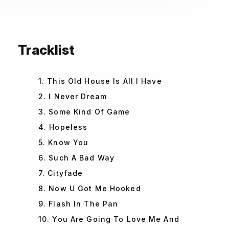
Tracklist
1. This Old House Is All I Have
2. I Never Dream
3. Some Kind Of Game
4. Hopeless
5. Know You
6. Such A Bad Way
7. Cityfade
8. Now U Got Me Hooked
9. Flash In The Pan
10. You Are Going To Love Me And