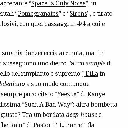
 accecante “
Space Is Only Noise
”, in
ntali “
Pomegranates
” e “
Sirens
”, e tirato
losivi, con quei passaggi in 4/4 a cui è
na smania danzereccia arcinota, ma fin
si susseguono uno dietro l’altro
sample
di
quello del rimpianto e supremo
J Dilla
in
bdeniano
a suo modo comunque
 sempre poco citato “
Yeezus
” di
Kanye
aldissima “Such A Bad Way”: altra bombetta
 giusto? Tra un bordata
deep-house
e
he Rain” di Pastor T. L. Barrett (la