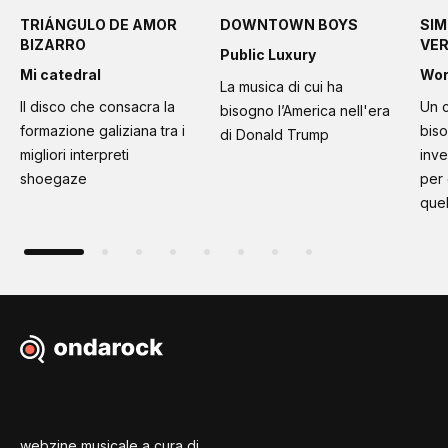
TRIÁNGULO DE AMOR
DOWNTOWN BOYS
SIM
BIZARRO
VE
Public Luxury
Mi catedral
Wo
La musica di cui ha
Il disco che consacra la
Un c
bisogno l’America nell'era
formazione galiziana tra i
bis
di Donald Trump
migliori interpreti
inve
shoegaze
per
quel
webzine musicale a cura di