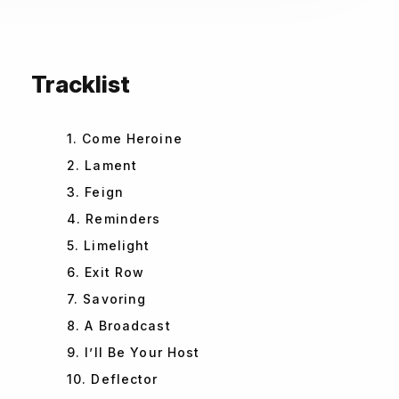
Tracklist
1. Come Heroine
2. Lament
3. Feign
4. Reminders
5. Limelight
6. Exit Row
7. Savoring
8. A Broadcast
9. I’ll Be Your Host
10. Deflector