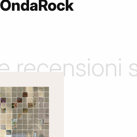
 OndaRock
le recensioni