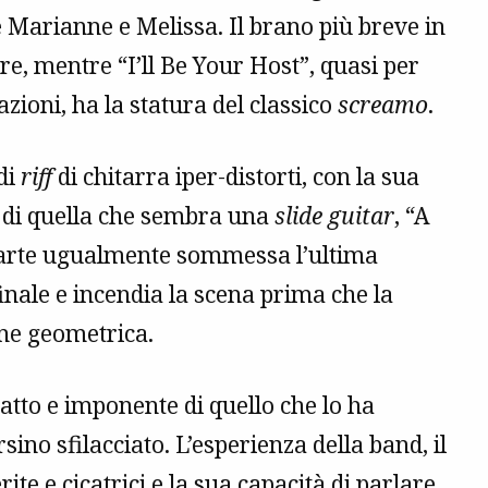
e Marianne e Melissa. Il brano più breve in
re, mentre “I’ll Be Your Host”, quasi per
zioni, ha la statura del classico
screamo
.
 di
riff
di chitarra iper-distorti, con la sua
a di quella che sembra una
slide guitar
, “A
 Parte ugualmente sommessa l’ultima
inale e incendia la scena prima che la
dine geometrica.
to e imponente di quello che lo ha
sino sfilacciato. L’esperienza della band, il
te e cicatrici e la sua capacità di parlare