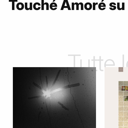
Touché Amoré su
Tutte 