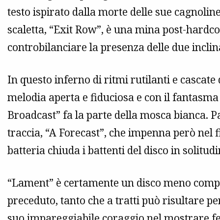
testo ispirato dalla morte delle sue cagnolin
scaletta, “Exit Row”, è una mina post-hardco
controbilanciare la presenza delle due inclina
In questo inferno di ritmi rutilanti e cascate
melodia aperta e fiduciosa e con il fantasm
Broadcast” fa la parte della mosca bianca.
traccia, “A Forecast”, che impenna però nel f
batteria chiuda i battenti del disco in solitu
“Lament” è certamente un disco meno compat
preceduto, tanto che a tratti può risultare per
suo impareggiabile coraggio nel mostrare feri