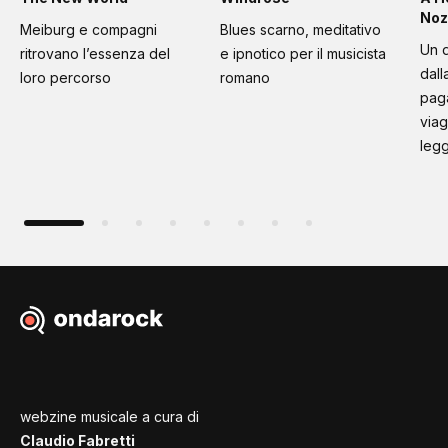
Noz
Meiburg e compagni
Blues scarno, meditativo
Un d
ritrovano l’essenza del
e ipnotico per il musicista
dall
loro percorso
romano
paga
viag
leg
webzine musicale a cura di
Claudio Fabretti