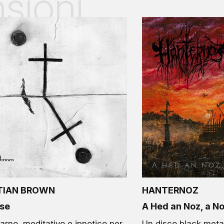
sioni
TIAN BROWN
HANTERNOZ
se
A Hed an Noz, a No
arno, meditativo e ipnotico per
Un disco black metal