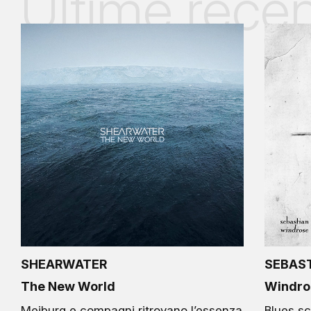
Ultime recen
SHEARWATER
SEBAS
The New World
Windro
Meiburg e compagni ritrovano l’essenza
Blues sc