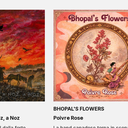
BHOPAL'S FLOWERS
z, a Noz
Poivre Rose
 dalla forte
La band canadese torna in scen