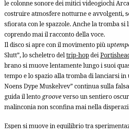
le colonne sonore dei mitici videogiochi Arc
costruire atmosfere notturne e avvolgenti, so
sfiorata con le spazzole. Anche la tromba si 
coprendo mai il racconto della voce.
Il disco si apre con il movimento più
uptemp
Slutt”, lo scheletro del
trip-hop
dei
Portishea
brano si muove lentamente lungo i suoi quasi
tempo e lo spazio alla tromba di lanciarsi in
Noens Dype Muskelvev” continua sulla falsar
guida il lento
groove
verso un sentiero oscur
malinconia non sconfina mai nella disperaz
Espen si muove in equilibrio tra sperimentaz