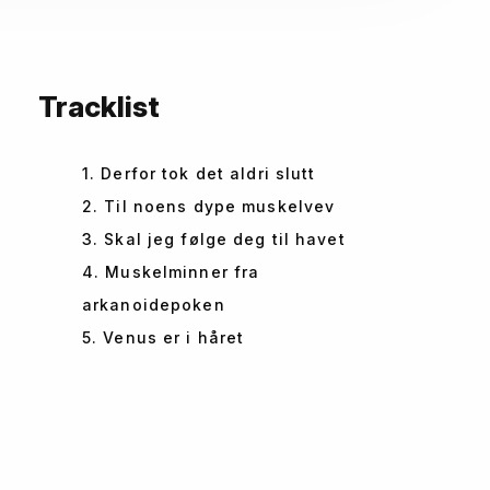
Tracklist
1. Derfor tok det aldri slutt
2. Til noens dype muskelvev
3. Skal jeg følge deg til havet
4. Muskelminner fra
arkanoidepoken
5. Venus er i håret