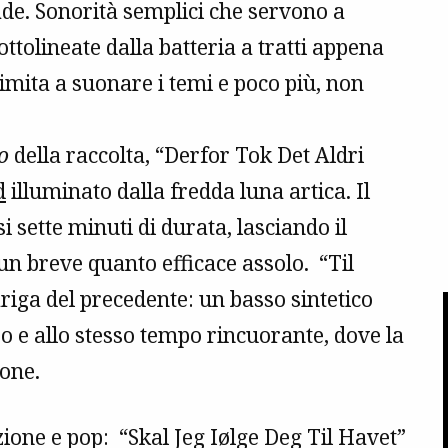
ade. Sonorità semplici che servono a
ttolineate dalla batteria a tratti appena
limita a suonare i temi e poco più, non
o
della raccolta, “Derfor Tok Det Aldri
d
illuminato dalla fredda luna artica. Il
 sette minuti di durata, lasciando il
 un breve quanto efficace assolo. “Til
iga del precedente: un basso sintetico
o e allo stesso tempo rincuorante, dove la
ione.
ione e pop: “Skal Jeg Iølge Deg Til Havet”