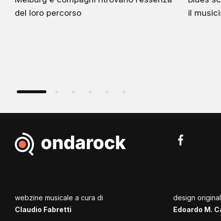
del loro percorso
il music
webzine musicale a cura di
design origina
Claudio Fabretti
Edoardo M. C