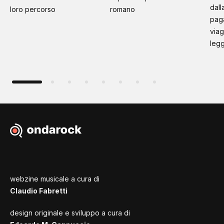
dall
loro percorso
romano
paga
viag
leg
webzine musicale a cura di
Claudio Fabretti
design originale e sviluppo a cura di