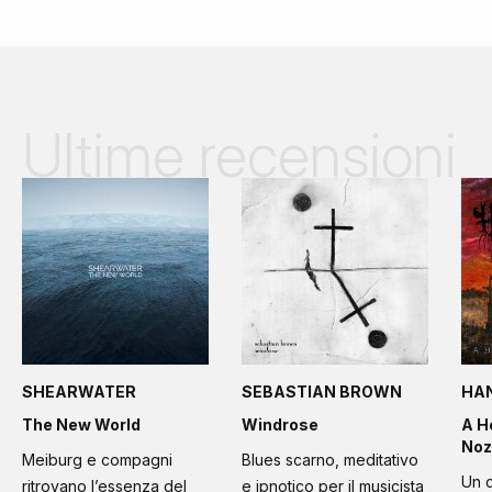
Ultime recensioni
SHEARWATER
SEBASTIAN BROWN
HA
The New World
Windrose
A H
Noz
Meiburg e compagni
Blues scarno, meditativo
Un d
ritrovano l’essenza del
e ipnotico per il musicista