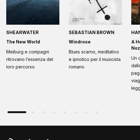
SHEARWATER
SEBASTIAN BROWN
HA
The New World
Windrose
A H
Noz
Meiburg e compagni
Blues scarno, meditativo
Un d
ritrovano l’essenza del
e ipnotico per il musicista
dall
loro percorso
romano
paga
viag
leg