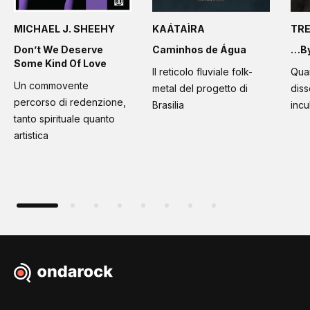
MICHAEL J. SHEEHY
KAÁTAÌRA
TR
Don’t We Deserve
Caminhos de Água
…By
Some Kind Of Love
Il reticolo fluviale folk-
Quan
Un commovente
metal del progetto di
diss
percorso di redenzione,
Brasilia
incu
tanto spirituale quanto
artistica