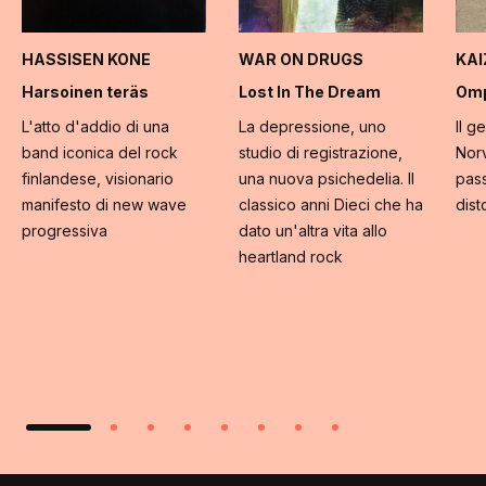
HASSISEN KONE
WAR ON DRUGS
KA
Harsoinen teräs
Lost In The Dream
Omp
L'atto d'addio di una
La depressione, uno
Il g
band iconica del rock
studio di registrazione,
Norv
finlandese, visionario
una nuova psichedelia. Il
pass
manifesto di new wave
classico anni Dieci che ha
dist
progressiva
dato un'altra vita allo
heartland rock