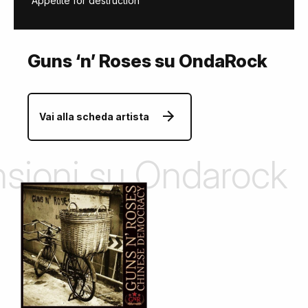
"Appetite for destruction"
Guns ‘n’ Roses su OndaRock
Vai alla scheda artista
ensioni su Ondarock