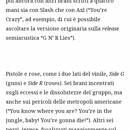
poi ancora con altri brani scritti a quattro
mani sia con Slash che con Axl (“You’re
Crazy”, ad esempio, di cui è possibile
ascoltare la versione originaria sulla
release
semiacustica “G N’ R Lies”).
Pistole e rose, come i due lati del vinile,
Side
G
(guns) e
Side
R
(roses). Sei brani incentrati
sugli eccessi e le dissolutezze del gruppo, ma
anche sui pericoli delle metropoli americane
(“You know where you are? You’re in the
jungle, baby! You’re gonna die!”). Altri sei
pezzi, invece, focalizzati maggiormente sul