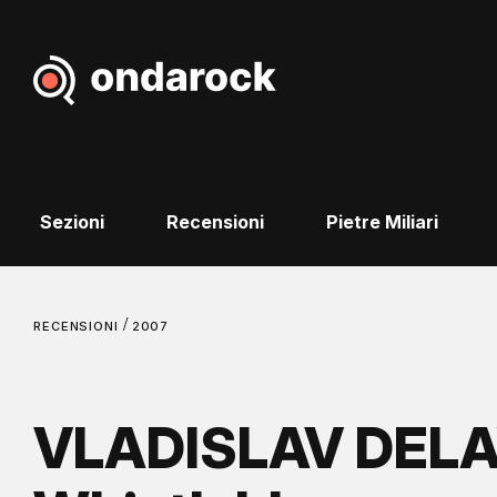
Sezioni
Recensioni
Pietre Miliari
/
RECENSIONI
2007
VLADISLAV DELA