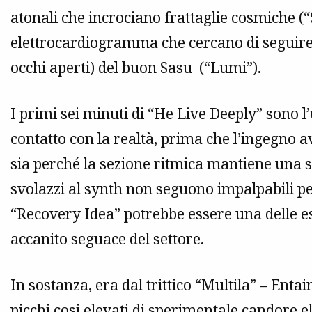
atonali che incrociano frattaglie cosmiche (“
elettrocardiogramma che cercano di seguir
occhi aperti) del buon Sasu (“Lumi”).
I primi sei minuti di “He Live Deeply” sono l
contatto con la realtà, prima che l’ingegno 
sia perché la sezione ritmica mantiene una su
svolazzi al synth non seguono impalpabili pe
“Recovery Idea” potrebbe essere una delle es
accanito seguace del settore.
In sostanza, era dal trittico “Multila” – En
picchi cosi elevati di sperimentale candore el