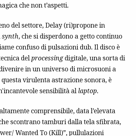
agica che non t’aspetti.
ieno del settore, Delay (ri)propone in
i
synth
, che si disperdono a getto continuo
iame confuso di pulsazioni dub. Il disco è
tecnica del
processing
digitale, una sorta di
ivenire in un universo di microsuoni a
ta questa virulenta astrazione sonora, è
n'incantevole sensibilità al
laptop
.
 altamente comprensibile, data l’elevata
 che scontrano tamburi dalla tela sfibrata,
er/ Wanted To (Kill)”, pullulazioni