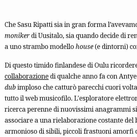
Che Sasu Ripatti sia in gran forma l’avevamo 
moniker
di Uusitalo, sia quando decide di re
a uno strambo modello
house
(e dintorni) c
Di questo timido finlandese di Oulu ricorde
collaborazione
di qualche anno fa con Antye
dub
imploso che catturò parecchi cuori voltaici
tutto il web musicofilo. L'esploratore elettro
ricerca perenne di nuovissimi anagrammi sint
associare a una rielaborazione costante del b
armonioso di sibili, piccoli frastuoni amorfi