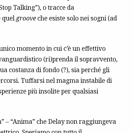
Stop Talking”), o tracce da
e quel
groove
che esiste solo nei sogni (ad
’unico momento in cui c’è un effettivo
avanguardistico (ri)prenda il sopravvento,
a costanza di fondo (?), sia perché gli
rcorsi. Tuffarsi nel magma instabile di
perienze più insolite per qualsiasi
tain” – “Anima” che Delay non raggiungeva
ettrico. Speriamo con tutto il