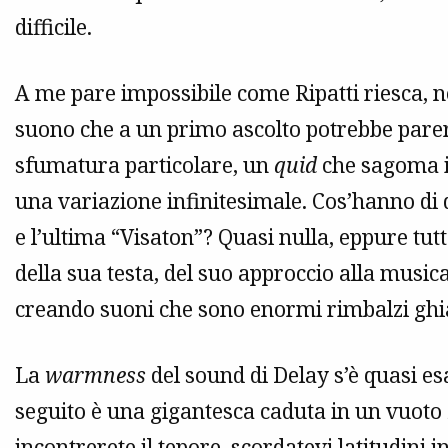
difficile.
A me pare impossibile come Ripatti riesca, ne
suono che a un primo ascolto potrebbe pare
sfumatura particolare, un
quid
che sagoma il
una variazione infinitesimale. Cos’hanno di 
e l’ultima “Visaton”? Quasi nulla, eppure tut
della sua testa, del suo approccio alla musica
creando suoni che sono enormi rimbalzi ghia
La
warmness
del sound di Delay s’è quasi es
seguito è una gigantesca caduta in un vuoto
incontrerete il tepore, scordatevi latitudini i