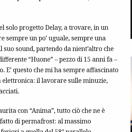
l solo progetto Delay, a trovare, in un
re sempre un po’ uguale, sempre una
 suo sound, partendo da nient’altro che
differente “Huone” – pezzo di 15 anni fa –
to. E’ questo che mi ha sempre affascinato
 elettronica: il lavorare sulle minuzie,
cciati.
aurita con “Anima”, tutto ciò che ne è
 fatto di permafrost: al massimo
nferiori a quella del
58°
parallelo.