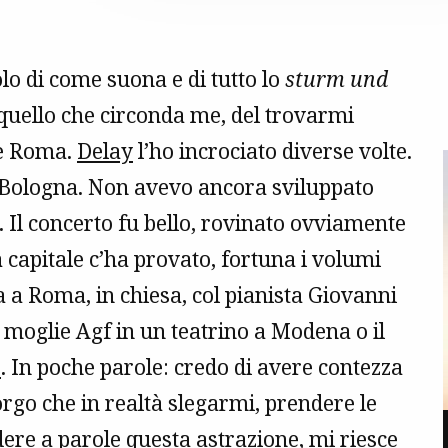
olo di come suona e di tutto lo
sturm und
 quello che circonda me, del trovarmi
a e Roma.
Delay
l’ho incrociato diverse volte.
a Bologna. Non avevo ancora sviluppato
. Il concerto fu bello, rovinato ovviamente
la capitale c’ha provato, fortuna i volumi
ta a Roma, in chiesa, col pianista Giovanni
a moglie Agf in un teatrino a Modena o il
o
. In poche parole: credo di avere contezza
rgo che in realtà slegarmi, prendere le
ndere a parole questa astrazione, mi riesce