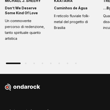
MICHAEL J. SHEEHY
KAÁTAÌRA
TR
Don’t We Deserve
Caminhos de Água
…By
Some Kind Of Love
Il reticolo fluviale folk-
Quan
Un commovente
metal del progetto di
diss
percorso di redenzione,
Brasilia
incu
tanto spirituale quanto
artistica