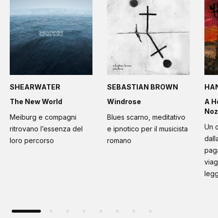
SHEARWATER
SEBASTIAN BROWN
HA
The New World
Windrose
A H
Noz
Meiburg e compagni
Blues scarno, meditativo
Un d
ritrovano l’essenza del
e ipnotico per il musicista
dall
loro percorso
romano
paga
viag
leg