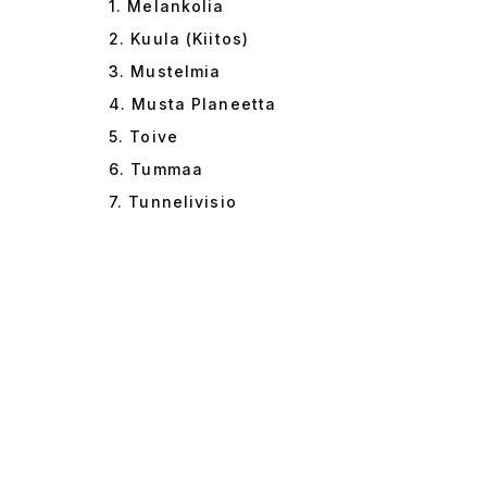
1. Melankolia
2. Kuula (Kiitos)
3. Mustelmia
4. Musta Planeetta
5. Toive
6. Tummaa
7. Tunnelivisio