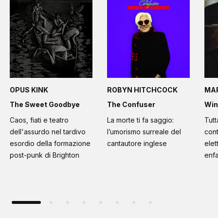
OPUS KINK
ROBYN HITCHCOCK
MA
The Sweet Goodbye
The Confuser
Win
Caos, fiati e teatro
La morte ti fa saggio:
Tutt
dell'assurdo nel tardivo
l’umorismo surreale del
cont
esordio della formazione
cantautore inglese
elet
post-punk di Brighton
enfa