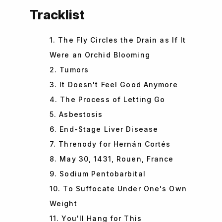
Tracklist
1. The Fly Circles the Drain as If It
Were an Orchid Blooming
2. Tumors
3. It Doesn't Feel Good Anymore
4. The Process of Letting Go
5. Asbestosis
6. End-Stage Liver Disease
7. Threnody for Hernán Cortés
8. May 30, 1431, Rouen, France
9. Sodium Pentobarbital
10. To Suffocate Under One's Own
Weight
11. You'll Hang for This