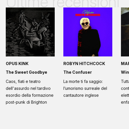
Ultime recensioni
OPUS KINK
ROBYN HITCHCOCK
MA
The Sweet Goodbye
The Confuser
Win
Caos, fiati e teatro
La morte ti fa saggio:
Tutt
dell'assurdo nel tardivo
l’umorismo surreale del
cont
esordio della formazione
cantautore inglese
elet
post-punk di Brighton
enfa