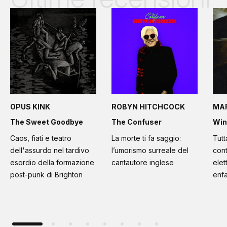
OPUS KINK
ROBYN HITCHCOCK
MA
The Sweet Goodbye
The Confuser
Win
Caos, fiati e teatro
La morte ti fa saggio:
Tutt
dell'assurdo nel tardivo
l’umorismo surreale del
cont
esordio della formazione
cantautore inglese
elet
post-punk di Brighton
enfa