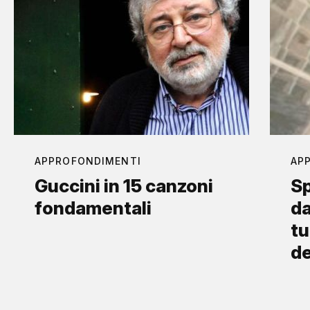
APPROFONDIMENTI
AP
Guccini in 15 canzoni
Sp
fondamentali
da
tu
d