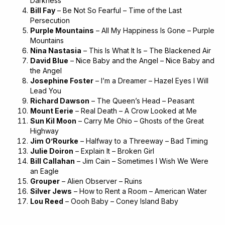
Darkness
Bill Fay
– Be Not So Fearful – Time of the Last
Persecution
Purple Mountains
– All My Happiness Is Gone – Purple
Mountains
Nina Nastasia
– This Is What It Is – The Blackened Air
David Blue
– Nice Baby and the Angel – Nice Baby and
the Angel
Josephine Foster
– I’m a Dreamer – Hazel Eyes I Will
Lead You
Richard Dawson
– The Queen’s Head – Peasant
Mount Eerie
– Real Death – A Crow Looked at Me
Sun Kil Moon
– Carry Me Ohio – Ghosts of the Great
Highway
Jim O’Rourke
– Halfway to a Threeway – Bad Timing
Julie Doiron
– Explain It – Broken Girl
Bill Callahan
– Jim Cain – Sometimes I Wish We Were
an Eagle
Grouper
– Alien Observer – Ruins
Silver Jews
– How to Rent a Room – American Water
Lou Reed
– Oooh Baby – Coney Island Baby