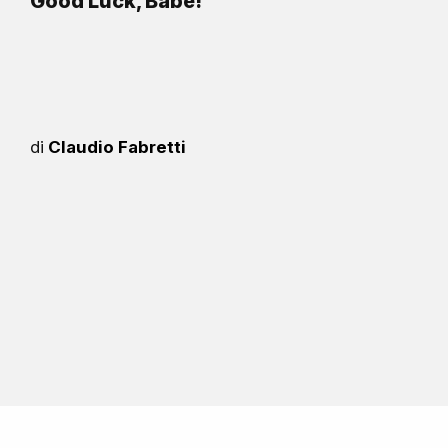
Good Luck, Babe!
di
Claudio Fabretti