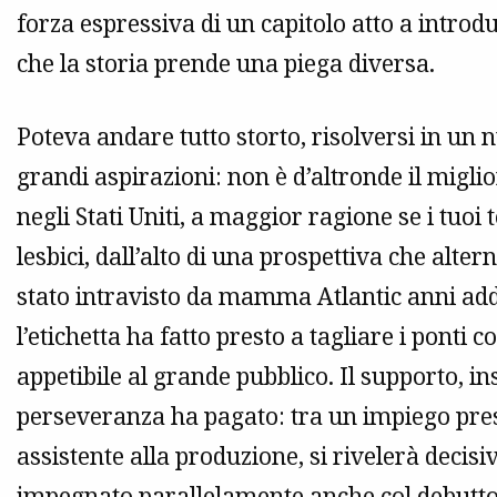
forza espressiva di un capitolo atto a introd
che la storia prende una piega diversa.
Poteva andare tutto storto, risolversi in un n
grandi aspirazioni: non è d’altronde il migl
negli Stati Uniti, a maggior ragione se i tuo
lesbici, dall’alto di una prospettiva che altern
stato intravisto da mamma Atlantic anni add
l’etichetta ha fatto presto a tagliare i pont
appetibile al grande pubblico. Il supporto, i
perseveranza ha pagato: tra un impiego pr
assistente alla produzione, si rivelerà decis
impegnato parallelamente anche col debutto