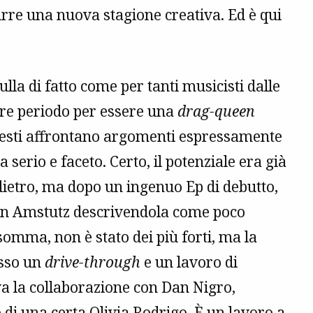
urre una nuova stagione creativa. Ed è qui
ulla di fatto come per tanti musicisti dalle
iore periodo per essere una
drag-queen
i testi affrontano argomenti espressamente
a serio e faceto. Certo, il potenziale era già
ietro, ma dopo un ingenuo Ep di debutto,
i con Amstutz descrivendola come poco
nsomma, non è stato dei più forti, ma la
esso un
drive-through
e un lavoro di
iva la collaborazione con Dan Nigro,
 di una certa
Olivia Rodrigo
. È un lavoro a