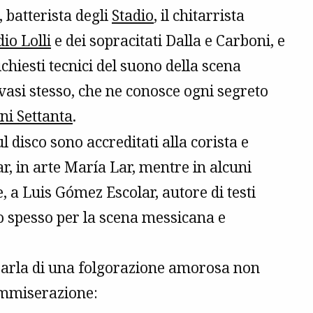
 batterista degli
Stadio
, il chitarrista
io Lolli
e dei sopracitati Dalla e Carboni, e
ichiesti tecnici del suono della scena
avasi stesso, che ne conosce ogni segreto
ni Settanta
.
ul disco sono accreditati alla corista e
r, in arte María Lar, mentre in alcuni
ae, a Luis Gómez Escolar, autore di testi
o spesso per la scena messicana e
 parla di una folgorazione amorosa non
ommiserazione: