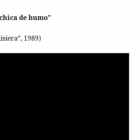
chica de humo”
isiera”, 1989)