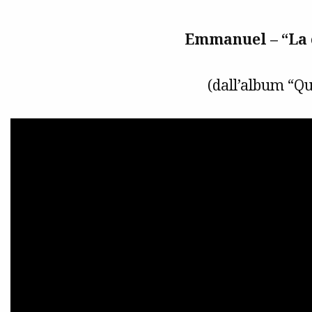
Emmanuel – “La 
(dall’album “Qu