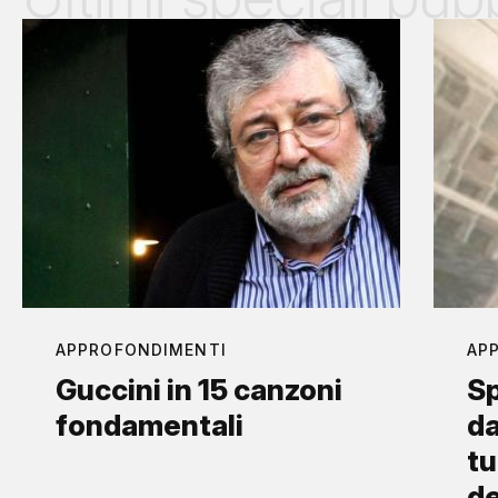
APPROFONDIMENTI
AP
Guccini in 15 canzoni
Sp
fondamentali
da
tu
d