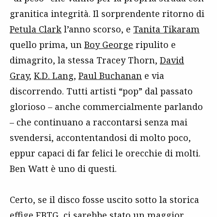
granitica integrità. Il sorprendente ritorno di
Petula Clark
l’anno scorso, e
Tanita Tikaram
quello prima, un
Boy George
ripulito e
dimagrito, la stessa Tracey Thorn,
David
Gray
,
K.D. Lang
,
Paul Buchanan
e via
discorrendo. Tutti artisti “pop” dal passato
glorioso – anche commercialmente parlando
– che continuano a raccontarsi senza mai
svendersi, accontentandosi di molto poco,
eppur capaci di far felici le orecchie di molti.
Ben Watt è uno di questi.
Certo, se il disco fosse uscito sotto la storica
effige EBTG, ci sarebbe stato un maggior