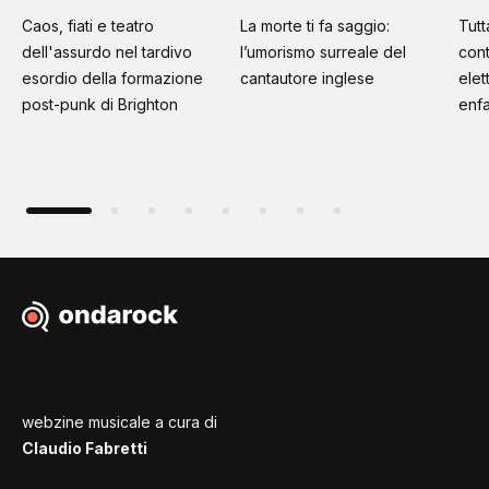
Caos, fiati e teatro
La morte ti fa saggio:
Tutt
dell'assurdo nel tardivo
l’umorismo surreale del
cont
esordio della formazione
cantautore inglese
elet
post-punk di Brighton
enfa
webzine musicale a cura di
Claudio Fabretti