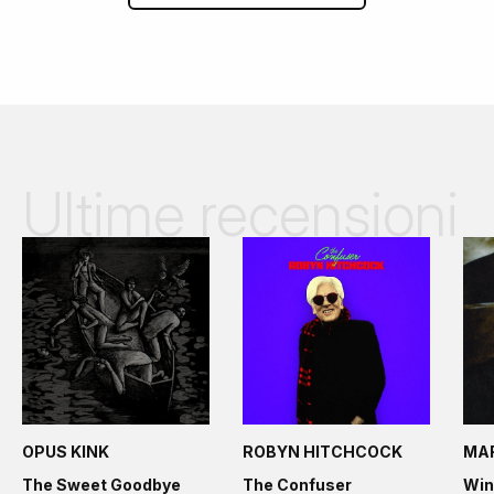
Ultime recensioni
OPUS KINK
ROBYN HITCHCOCK
MA
The Sweet Goodbye
The Confuser
Win