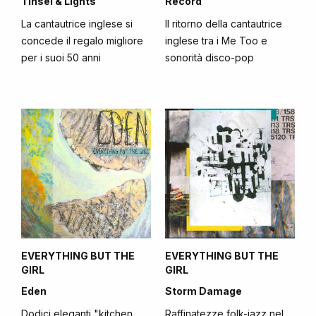
Tinsel & Lights
Record
La cantautrice inglese si
Il ritorno della cantautrice
concede il regalo migliore
inglese tra i Me Too e
per i suoi 50 anni
sonorità disco-pop
EVERYTHING BUT THE
EVERYTHING BUT THE
GIRL
GIRL
Eden
Storm Damage
Dodici eleganti "kitchen
Raffinatezze folk-jazz nel