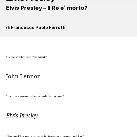
Elvis Presley – Il Re e’ morto?
di
Francesco Paolo Ferrotti
“Prima di Elvis non c’era niente”
John Lennon
“La mia voce è uno strumento di Dio, non mio”
Elvis Presley
“Acoltare Elvis per la prima volta fu come scappare di prigione”