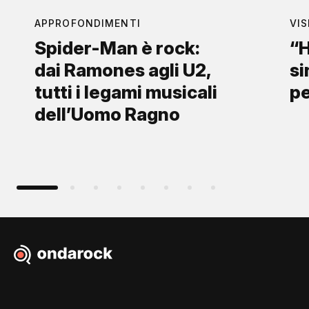
APPROFONDIMENTI
VIS
Spider-Man è rock:
“H
dai Ramones agli U2,
si
tutti i legami musicali
p
dell’Uomo Ragno