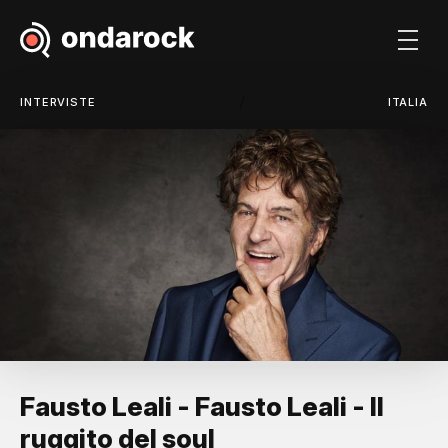
/
INTERVISTE
ITALIA
Fausto Leali - Fausto Leali - Il
ruggito del soul