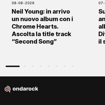
08-08-2026
07
Neil Young: in arrivo
S
un nuovo album con i
an
Chrome Hearts.
al
Ascolta la title track
Di
“Second Song”
il