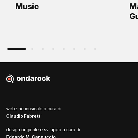
Music
Ma
Gu
webzine musicale a cura di
Claudio Fabretti
design originale e sviluppo a cura di
Edoardo M. Cappuccio