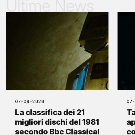
Ultime News
07-08-2026
07
La classifica dei 21
Ta
migliori dischi del 1981
ap
secondo Bbc Classical
co