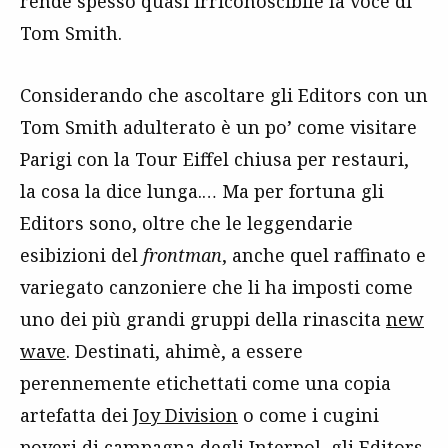
rende spesso quasi irriconoscibile la voce di
Tom Smith.
Considerando che ascoltare gli Editors con un
Tom Smith adulterato è un po’ come visitare
Parigi con la Tour Eiffel chiusa per restauri,
la cosa la dice lunga.… Ma per fortuna gli
Editors sono, oltre che le leggendarie
esibizioni del
frontman
, anche quel raffinato e
variegato canzoniere che li ha imposti come
uno dei più grandi gruppi della rinascita
new
wave
. Destinati, ahimè, a essere
perennemente etichettati come una copia
artefatta dei
Joy Division
o come i cugini
poveri di campagna degli
Interpol
, gli Editors