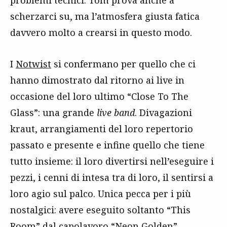
problemi tecnici. Tom prova anche a
scherzarci su, ma l’atmosfera giusta fatica
davvero molto a crearsi in questo modo.
I
Notwist
si confermano per quello che ci
hanno dimostrato dal ritorno ai live in
occasione del loro ultimo “Close To The
Glass”: una grande
live band
. Divagazioni
kraut, arrangiamenti del loro repertorio
passato e presente e infine quello che tiene
tutto insieme: il loro divertirsi nell’eseguire i
pezzi, i cenni di intesa tra di loro, il sentirsi a
loro agio sul palco. Unica pecca per i più
nostalgici: avere eseguito soltanto “This
Room” dal capolavoro “
Neon Golden
”.