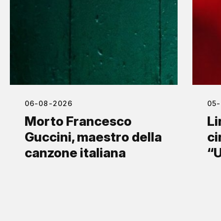
06-08-2026
05
Morto Francesco
Li
Guccini, maestro della
ci
canzone italiana
“U