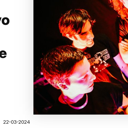
vo
ie
22-03-2024