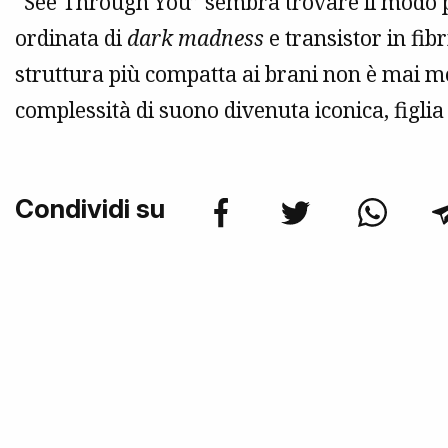
“See Through You” sembra trovare il modo p
ordinata di
dark madness
e transistor in fib
struttura più compatta ai brani non è mai m
complessità di suono divenuta iconica, figlia
Condividi su