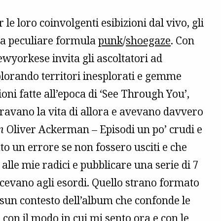
r le loro coinvolgenti esibizioni dal vivo, gli
na peculiare formula
punk
/
shoegaze
. Con
newyorkese invita gli ascoltatori ad
plorando territori inesplorati e gemme
oni fatte all’epoca di ‘See Through You’,
uravano la vita di allora e avevano davvero
n
Oliver Ackerman – Episodi un po’ crudi e
to un errore se non fossero usciti e che
alle mie radici e pubblicare una serie di 7
acevano agli esordi. Quello strano formato
essun contesto dell’album che confonde le
 con il modo in cui mi sento ora e con le