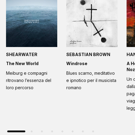
SHEARWATER
SEBASTIAN BROWN
HA
The New World
Windrose
A H
Noz
Meiburg e compagni
Blues scarno, meditativo
Un d
ritrovano l’essenza del
e ipnotico per il musicista
dall
loro percorso
romano
paga
viag
leg