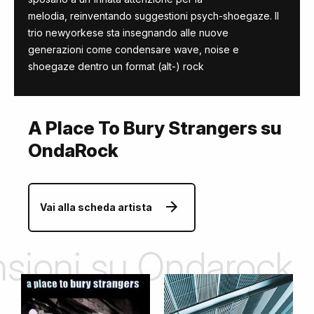
melodia, reinventando suggestioni psych-shoegaze. Il
trio newyorkese sta insegnando alle nuove
generazioni come condensare wave, noise e
shoegaze dentro un format (alt-) rock
A Place To Bury Strangers su
OndaRock
Vai alla scheda artista
ensioni su Ondarock