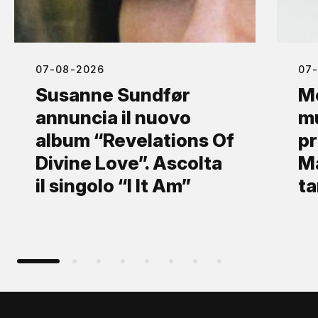
07-08-2026
07
Susanne Sundfør
Mo
annuncia il nuovo
mu
album “Revelations Of
pr
Divine Love”. Ascolta
Ma
il singolo “I It Am”
ta