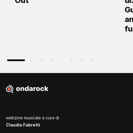
Out”
di
Gu
an
fu
webzine musicale a cura di
Claudio Fabretti