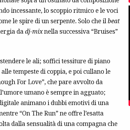
 intonate sopra un ostinato da composizione
do incessante, lo scoppio ritmico e le voci
ome le spire di un serpente. Solo che il
beat
nergia da
dj-mix
nella successiva “Bruises”
ndere le ali; soffici tessiture di piano
alle tempeste di coppia, e poi cullano le
Enough For Love”, che pare avvolto da
 dell’umore umano è sempre in agguato;
igitale animano i dubbi emotivi di una
 mentre “On The Run” ne offre l’esatta
olta dalla sensualità di una compagna che