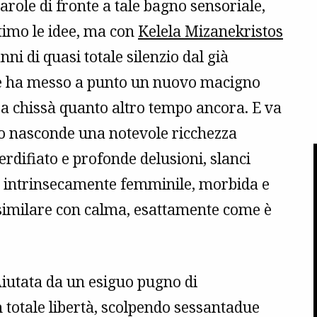
le di fronte a tale bagno sensoriale,
ttimo le idee, ma con
Kelela Mizanekristos
nni di quasi totale silenzio dal già
iope ha messo a punto un nuovo macigno
ui a chissà quanto altro tempo ancora. E va
oro nasconde una notevole ricchezza
rdifiato e profonde delusioni, slanci
ità intrinsecamente femminile, morbida e
similare con calma, esattamente come è
Aiutata da un esiguo pugno di
n totale libertà, scolpendo sessantadue