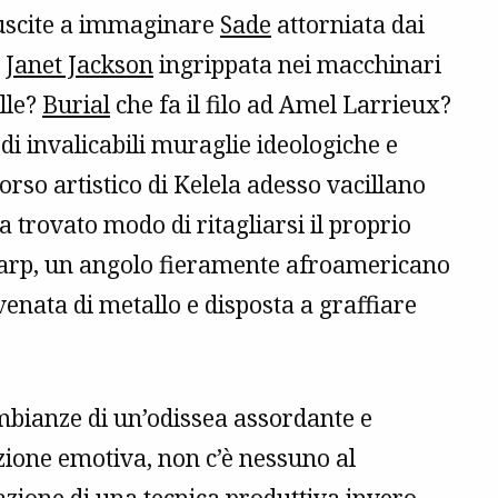
riuscite a immaginare
Sade
attorniata dai
i
Janet Jackson
ingrippata nei macchinari
lle?
Burial
che fa il filo ad Amel Larrieux?
i invalicabili muraglie ideologiche e
orso artistico di Kelela adesso vacillano
 ha trovato modo di ritagliarsi il proprio
 Warp, un angolo fieramente afroamericano
enata di metallo e disposta a graffiare
bianze di un’odissea assordante e
izione emotiva, non c’è nessuno al