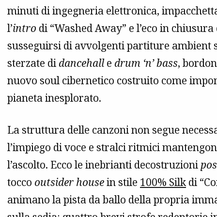
minuti di ingegneria elettronica, impacchetta
l’
intro
di “Washed Away” e l’eco in chiusura 
susseguirsi di avvolgenti partiture ambient 
sterzate di
dancehall
e
drum ‘n’ bass
, bordon
nuovo soul cibernetico costruito come impone
pianeta inesplorato.
La struttura delle canzoni non segue necess
l’impiego di voce e stralci ritmici mantengo
l’ascolto. Ecco le inebrianti decostruzioni
pos
tocco
outsider house
in stile
100% Silk
di “Co
animano la pista da ballo della propria imm