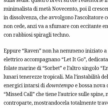
sulla sedia: quattro brevi strofe redentorie
minimalista di metà Novecento, poi il crescen
in dissolvenza, che avvolgono l’ascoltatore c
non cede, anzi va a sfumare con eccitante e
con rabbiosi spiragli techno.
Eppure “Raven” non ha nemmeno iniziato a ste
elettrico accompagnano “Let It Go”, dedicata 
folate marine di “Sorbet” e l’altro singolo “
lunari tenerezze tropicali. Ma l’instabilità
energici intarsi di
downtempo
e bossa nova d
“Missed Call” che tiene l’autrice sulle spine,
controparte, mostrandocela totalmente trav