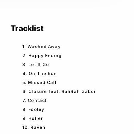
Tracklist
1. Washed Away
2. Happy Ending
3. Let It Go
4. On The Run
5. Missed Call
6. Closure feat. RahRah Gabor
7. Contact
8. Fooley
9. Holier
10. Raven