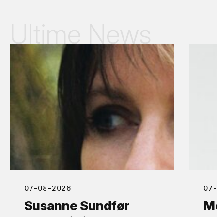
Ultime News
07-08-2026
07
Susanne Sundfør
Mo