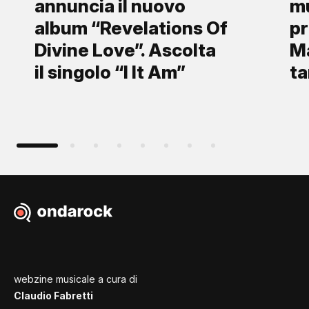
annuncia il nuovo
mu
album “Revelations Of
pr
Divine Love”. Ascolta
Ma
il singolo “I It Am”
ta
webzine musicale a cura di
Claudio Fabretti