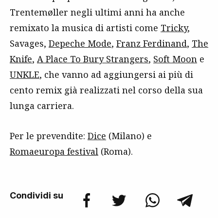
Trentemøller negli ultimi anni ha anche
remixato la musica di artisti come
Tricky
,
Savages,
Depeche Mode
,
Franz Ferdinand
,
The
Knife
,
A Place To Bury Strangers
,
Soft Moon
e
UNKLE
, che vanno ad aggiungersi ai più di
cento remix già realizzati nel corso della sua
lunga carriera.
Per le prevendite:
Dice
(Milano) e
Romaeuropa festival
(Roma).
Condividi su