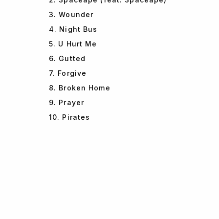
3. Wounder
4. Night Bus
5. U Hurt Me
6. Gutted
7. Forgive
8. Broken Home
9. Prayer
10. Pirates