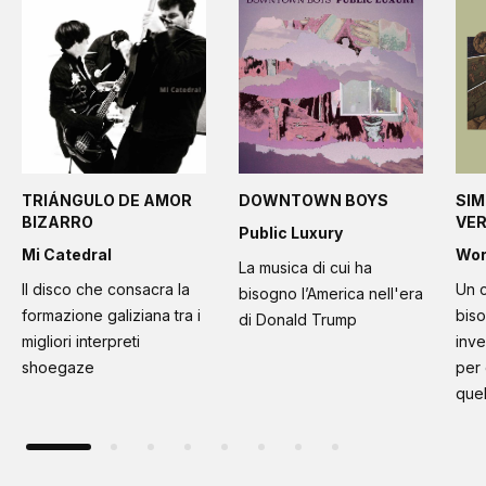
TRIÁNGULO DE AMOR
DOWNTOWN BOYS
SIM
BIZARRO
VE
Public Luxury
Mi Catedral
Wo
La musica di cui ha
Il disco che consacra la
Un c
bisogno l’America nell'era
formazione galiziana tra i
bis
di Donald Trump
migliori interpreti
inve
shoegaze
per
quel