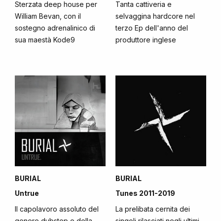
Sterzata deep house per
Tanta cattiveria e
William Bevan, con il
selvaggina hardcore nel
sostegno adrenalinico di
terzo Ep dell'anno del
sua maestà Kode9
produttore inglese
BURIAL
BURIAL
Untrue
Tunes 2011-2019
Il capolavoro assoluto del
La prelibata cernita dei
genere dubstep e della
singoli rilasciati negli ultimi