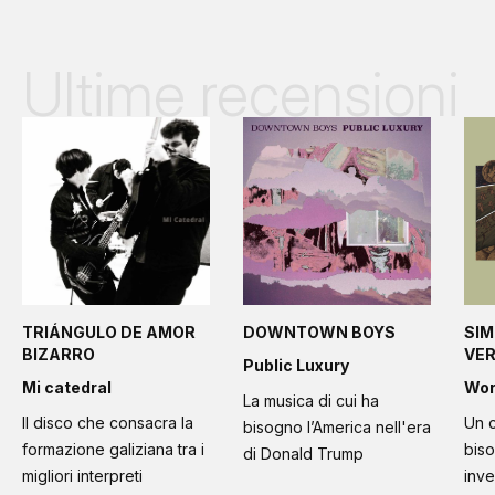
Ultime recensioni
TRIÁNGULO DE AMOR
DOWNTOWN BOYS
SIM
BIZARRO
VE
Public Luxury
Mi catedral
Wo
La musica di cui ha
Il disco che consacra la
Un c
bisogno l’America nell'era
formazione galiziana tra i
bis
di Donald Trump
migliori interpreti
inve