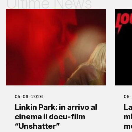
Ultime News
05-08-2026
05
Linkin Park: in arrivo al
La
cinema il docu-film
mi
“Unshatter”
me