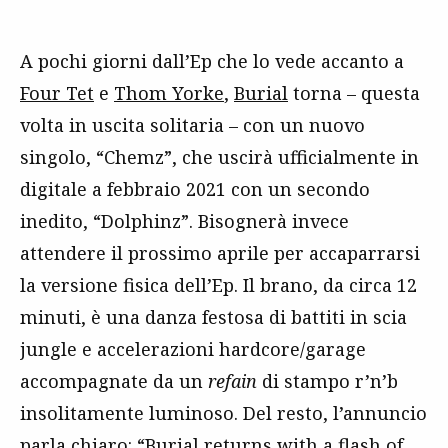
A pochi giorni dall’Ep che lo vede accanto a
Four Tet
e
Thom Yorke
,
Burial
torna – questa
volta in uscita solitaria – con un nuovo
singolo, “Chemz”, che uscirà ufficialmente in
digitale a febbraio 2021 con un secondo
inedito, “Dolphinz”. Bisognerà invece
attendere il prossimo aprile per accaparrarsi
la versione fisica dell’Ep. Il brano, da circa 12
minuti, è una danza festosa di battiti in scia
jungle e accelerazioni hardcore/garage
accompagnate da un
refain
di stampo r’n’b
insolitamente luminoso. Del resto, l’annuncio
parla chiaro: “Burial returns with a flash of