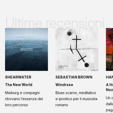
Ultime recensioni
SHEARWATER
SEBASTIAN BROWN
HA
The New World
Windrose
A H
Noz
Meiburg e compagni
Blues scarno, meditativo
Un d
ritrovano l’essenza del
e ipnotico per il musicista
dall
loro percorso
romano
paga