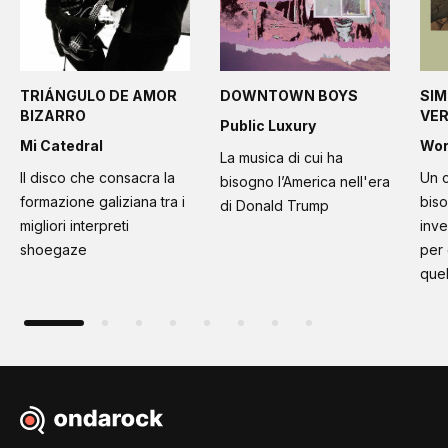
TRIÁNGULO DE AMOR
DOWNTOWN BOYS
SIM
BIZARRO
VE
Public Luxury
Mi Catedral
Wo
La musica di cui ha
Il disco che consacra la
Un c
bisogno l’America nell'era
formazione galiziana tra i
bis
di Donald Trump
migliori interpreti
inve
shoegaze
per
quel