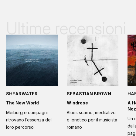
Ultime recensioni
SHEARWATER
SEBASTIAN BROWN
HA
The New World
Windrose
A H
Noz
Meiburg e compagni
Blues scarno, meditativo
Un d
ritrovano l’essenza del
e ipnotico per il musicista
dall
loro percorso
romano
paga